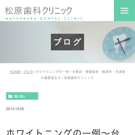
ブログ
HOME
ブログ
ホワイトニングの一例～台東区・新御徒町・稲荷町・元浅草
の歯医者なら～松原歯科クリニック
BLOG
2012.10.25
ホワイトニングの一例～台