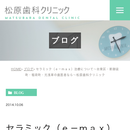
ブログ
HOME
ブログ
セラミック（ｅ－ｍａｘ）治療について～台東区・新御徒
町・稲荷町・元浅草の歯医者なら～松原歯科クリニック
BLOG
2014.10.06
セラミック（ｅ－ｍａｘ）