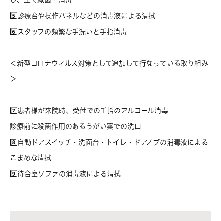
し、全て滅菌・消毒
5️⃣診療台や操作パネルなどの消毒液による清拭
6️⃣スタッフの頻繁な手洗いと手指消毒
＜新型コロナウィルス対策として追加して行なっている取り組み
＞
7️⃣患者様が来院時、受付での手指のアルコール消毒
診療前に殺菌作用のあるうがい薬での洗口
8️⃣自動ドアスイッチ・洗面台・トイレ・ドアノブの消毒液による
こまめな清拭
9️⃣待合室ソファの消毒液による清拭